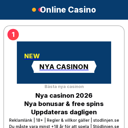
Online Casino
1
NEW
NYA CASINON
Bästa nya casinon
Nya casinon 2026
Nya bonusar & free spins
Uppdateras dagligen
Reklamlänk | 18+ | Regler & villkor gäller | stodlinjen.se
Du måste vara minst +18 år för att spela | Stödlinjen.se