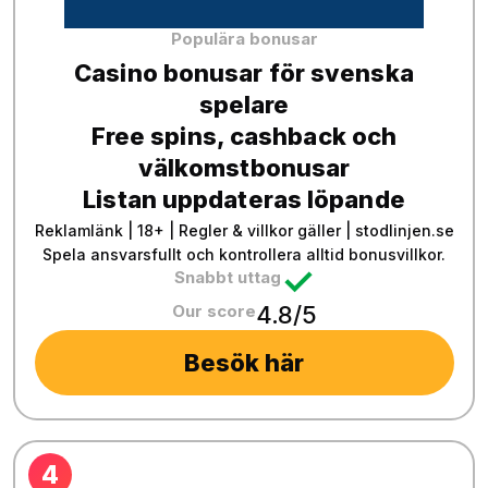
Populära bonusar
Casino bonusar för svenska
spelare
Free spins, cashback och
välkomstbonusar
Listan uppdateras löpande
Reklamlänk | 18+ | Regler & villkor gäller | stodlinjen.se
Spela ansvarsfullt och kontrollera alltid bonusvillkor.
✓
Snabbt uttag
Our score
4.8/5
Besök här
4