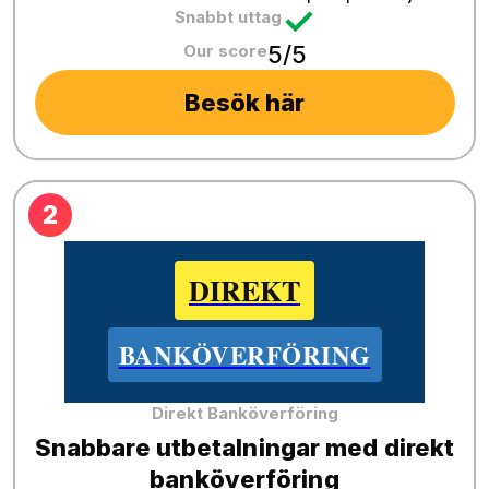
✓
Snabbt uttag
Our score
5/5
Besök här
2
DIREKT
BANKÖVERFÖRING
Direkt Banköverföring
Snabbare utbetalningar med direkt
banköverföring