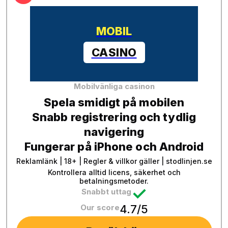
MOBIL
CASINO
Mobilvänliga casinon
Spela smidigt på mobilen
Snabb registrering och tydlig
navigering
Fungerar på iPhone och Android
Reklamlänk | 18+ | Regler & villkor gäller | stodlinjen.se
Kontrollera alltid licens, säkerhet och
betalningsmetoder.
✓
Snabbt uttag
Our score
4.7/5