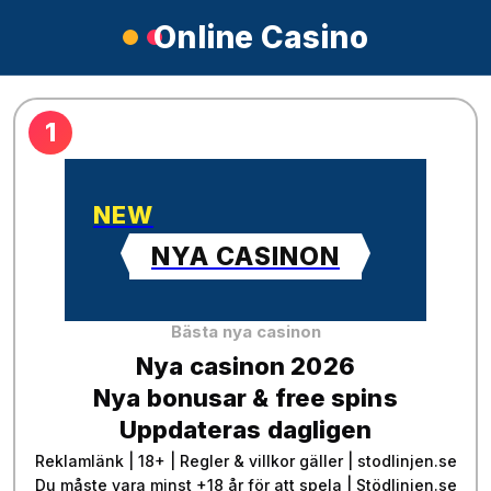
Online Casino
1
NEW
NYA CASINON
Bästa nya casinon
Nya casinon 2026
Nya bonusar & free spins
Uppdateras dagligen
Reklamlänk | 18+ | Regler & villkor gäller | stodlinjen.se
Du måste vara minst +18 år för att spela | Stödlinjen.se