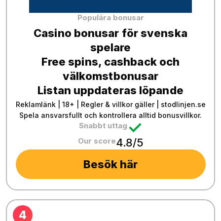
Populära bonusar
Casino bonusar för svenska
spelare
Free spins, cashback och
välkomstbonusar
Listan uppdateras löpande
Reklamlänk | 18+ | Regler & villkor gäller | stodlinjen.se
Spela ansvarsfullt och kontrollera alltid bonusvillkor.
✓
Snabbt uttag
Our score
4.8/5
Besök här
4