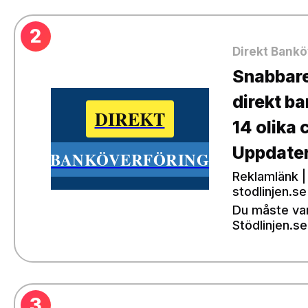
2
Direkt Bankö
Snabbare
direkt b
DIREKT
14 olika 
Uppdater
BANKÖVERFÖRING
Reklamlänk | 
stodlinjen.se
Du måste vara
Stödlinjen.se
3