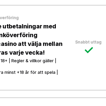
verföring
 utbetalningar med
anköverföring
Snabbt uttag
casino att välja mellan
✓
as varje vecka!
18+ | Regler & villkor gäller |
 minst +18 år för att spela |