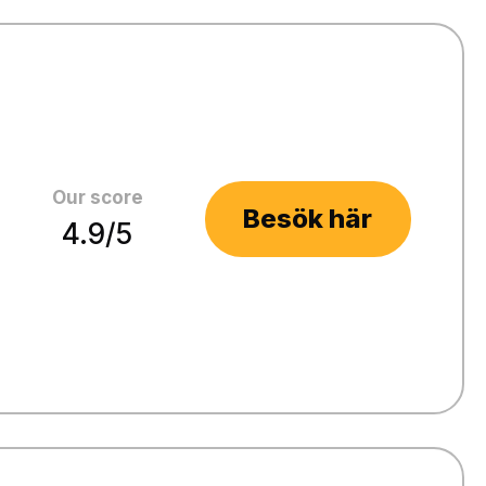
Our score
Besök här
4.9/5