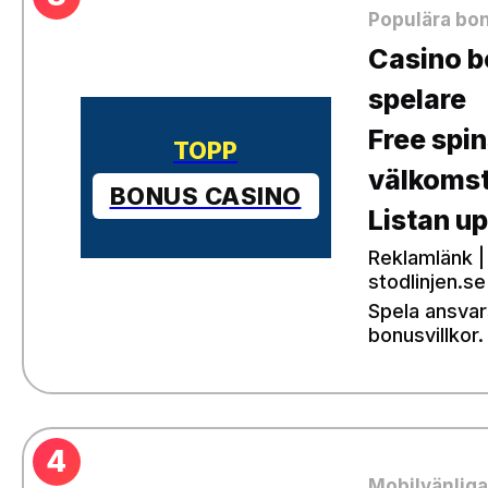
Populära bo
Casino b
spelare
Free spi
TOPP
välkoms
BONUS CASINO
Listan u
Reklamlänk | 
stodlinjen.se
Spela ansvars
bonusvillkor.
4
Mobilvänliga