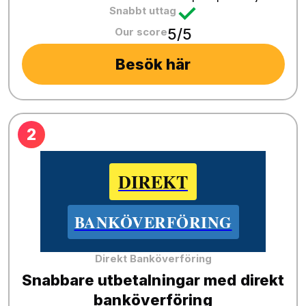
✓
Snabbt uttag
Our score
5/5
Besök här
2
DIREKT
BANKÖVERFÖRING
Direkt Banköverföring
Snabbare utbetalningar med direkt
banköverföring