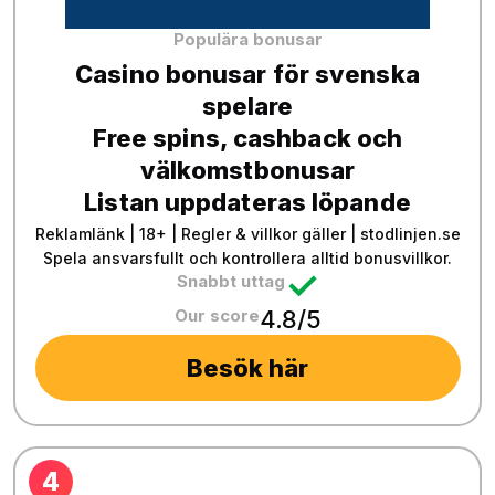
Populära bonusar
Casino bonusar för svenska
spelare
Free spins, cashback och
välkomstbonusar
Listan uppdateras löpande
Reklamlänk | 18+ | Regler & villkor gäller | stodlinjen.se
Spela ansvarsfullt och kontrollera alltid bonusvillkor.
✓
Snabbt uttag
Our score
4.8/5
Besök här
4