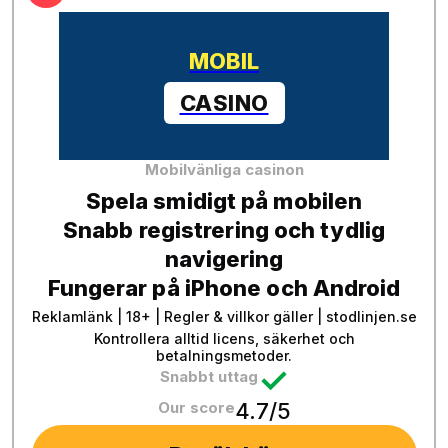
MOBIL
CASINO
Mobilvänliga casinon
Spela smidigt på mobilen
Snabb registrering och tydlig
navigering
Fungerar på iPhone och Android
Reklamlänk | 18+ | Regler & villkor gäller | stodlinjen.se
Kontrollera alltid licens, säkerhet och
betalningsmetoder.
✓
Snabbt uttag
Our score
4.7/5